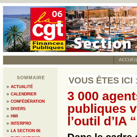
ACCUEI
SOMMAIRE
VOUS ÊTES ICI
ACTUALITÉ
3 000 agent
CALENDRIER
CONFÉDÉRATION
publiques v
DIVERS
HMI
l’outil d’IA
INTERPRO
LA SECTION 06