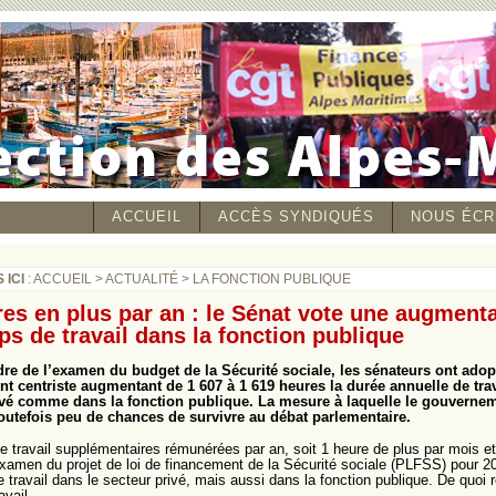
ACCUEIL
ACCÈS SYNDIQUÉS
NOUS ÉCR
 ICI
:
ACCUEIL
>
ACTUALITÉ
>
LA FONCTION PUBLIQUE
res en plus par an : le Sénat vote une augment
s de travail dans la fonction publique
dre de l’examen du budget de la Sécurité sociale, les sénateurs ont adop
 centriste augmentant de 1 607 à 1 619 heures la durée annuelle de trav
ivé comme dans la fonction publique. La mesure à laquelle le gouvernem
outefois peu de chances de survivre au débat parlementaire.
e travail supplémentaires rémunérées par an, soit 1 heure de plus par mois e
examen du projet de loi de financement de la Sécurité sociale (PLFSS) pour 2
 travail dans le secteur privé, mais aussi dans la fonction publique. De quoi r
avail.