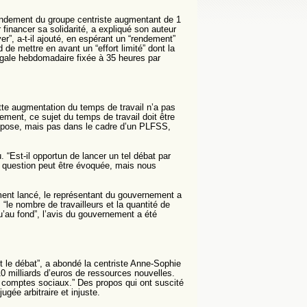
endement du groupe centriste augmentant de 1
 financer sa solidarité, a expliqué son auteur
ayer”, a‑t‑il ajouté, en espérant un “rendement”
 de mettre en avant un “effort limité” dont la
légale hebdomadaire fixée à 35 heures par
ette augmentation du temps de travail n’a pas
ment, ce sujet du temps de travail doit être
se pose, mais pas dans le cadre d’un PLFSS,
. “Est‑il opportun de lancer un tel débat par
La question peut être évoquée, mais nous
mment lancé, le représentant du gouvernement a
, “le nombre de travailleurs et la quantité de
u’au fond”, l’avis du gouvernement a été
t le débat”, a abondé la centriste Anne‑Sophie
 milliards d’euros de ressources nouvelles.
s comptes sociaux.” Des propos qui ont suscité
ugée arbitraire et injuste.