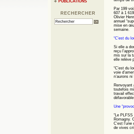
PUBLICATIONS
Par 199 voi
RECHERCHER
607 à 1 619
Olivier Henn
annuel “supé
mise en œuv
semaine.
“C’est du lo
Si elle a d
reçu l’appr
mis sur la 
elle relève p
“C’est du lo
voie d’amen
n’aurons ni 
Renvoyant a
toutefois mi
travail eff
défavorable
Une “provoc
“Le PLFSS n
Romagny. On
C’est l’une
de vives cri