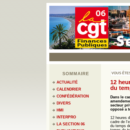
SOMMAIRE
VOUS ÊTES
12 heu
ACTUALITÉ
du temp
CALENDRIER
CONFÉDÉRATION
Dans le ca
amendement
DIVERS
secteur pr
opposé a t
HMI
INTERPRO
12 heures d
cadre de l’
LA SECTION 06
du temps de
temps de tr