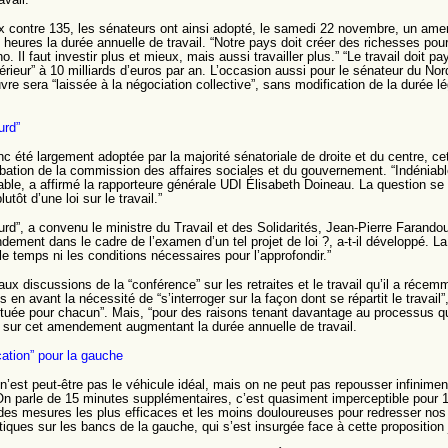
x contre 135, les sénateurs ont ainsi adopté, le samedi 22 novembre, un am
 heures la durée annuelle de travail. “Notre pays doit créer des richesses pour
o. Il faut investir plus et mieux, mais aussi travailler plus.” “Le travail doit p
rieur” à 10 milliards d’euros par an. L’occasion aussi pour le sénateur du Nord
re sera “laissée à la négociation collective”, sans modification de la durée 
urd”
onc été largement adoptée par la majorité sénatoriale de droite et du centre, c
obation de la commission des affaires sociales et du gouvernement. “Indéniable
table, a affirmé la rapporteure générale UDI Élisabeth Doineau. La question 
lutôt d’une loi sur le travail.”
urd”, a convenu le ministre du Travail et des Solidarités, Jean‑Pierre Farandou
dement dans le cadre de l’examen d’un tel projet de loi ?, a‑t‑il développé. 
le temps ni les conditions nécessaires pour l’approfondir.”
ux discussions de la “conférence” sur les retraites et le travail qu’il a réce
s en avant la nécessité de “s’interroger sur la façon dont se répartit le travail”
ectuée pour chacun”. Mais, “pour des raisons tenant davantage au processus q
 sur cet amendement augmentant la durée annuelle de travail.
ation” pour la gauche
’est peut‑être pas le véhicule idéal, mais on ne peut pas repousser infinimen
 parle de 15 minutes supplémentaires, c’est quasiment imperceptible pour 10
 des mesures les plus efficaces et les moins douloureuses pour redresser no
tiques sur les bancs de la gauche, qui s’est insurgée face à cette proposition j