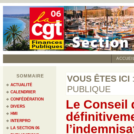
ACCUEI
SOMMAIRE
VOUS ÊTES ICI
ACTUALITÉ
PUBLIQUE
CALENDRIER
CONFÉDÉRATION
Le Conseil 
DIVERS
définitivem
HMI
INTERPRO
l’indemnisa
LA SECTION 06