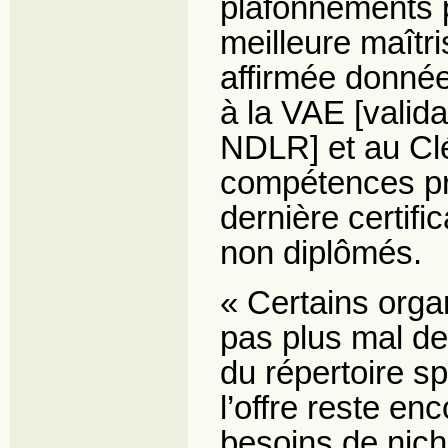
plafonnements 
meilleure maîtr
affirmée donnée
à la VAE [valida
NDLR] et au Cl
compétences pr
dernière certifi
non diplômés.
« Certains orga
pas plus mal de
du répertoire sp
l’offre reste en
besoins de nich