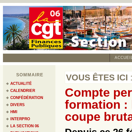
ACCUEI
SOMMAIRE
VOUS ÊTES ICI
ACTUALITÉ
Compte per
CALENDRIER
CONFÉDÉRATION
formation :
DIVERS
HMI
coupe bruta
INTERPRO
LA SECTION 06