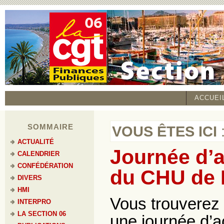
ACCUEI
SOMMAIRE
VOUS ÊTES ICI
ACTUALITÉ
Journée d’a
CALENDRIER
CONFÉDÉRATION
du CHU de 
DIVERS
HMI
Vous trouverez 
INTERPRO
LA SECTION 06
une journée d’