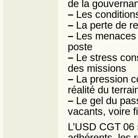
de la gouvernan
–
Les conditions
–
La perte de r
–
Les menaces im
poste
–
Le stress const
des missions
–
La pression c
réalité du terrai
–
Le gel du pas
vacants, voire 
L’USD CGT 06 so
adhérents, les 