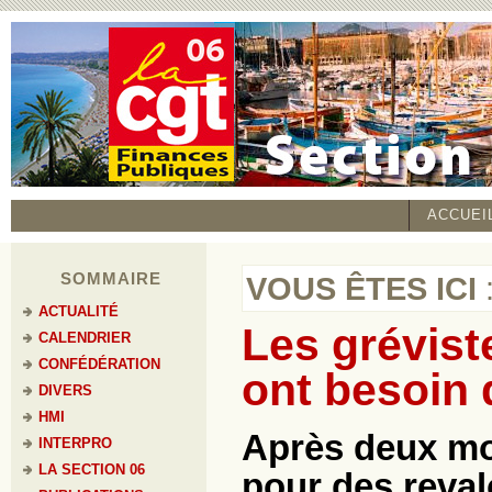
ACCUEI
SOMMAIRE
VOUS ÊTES ICI
ACTUALITÉ
Les grévist
CALENDRIER
CONFÉDÉRATION
ont besoin 
DIVERS
HMI
Après deux mo
INTERPRO
LA SECTION 06
pour des revalo