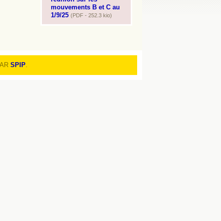
mouvements B et C au
1/9/25
(PDF - 252.3 kio)
PAR
SPIP
.