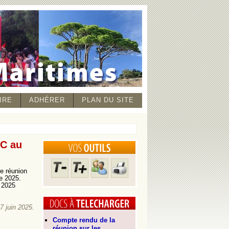
IRE
ADHÉRER
PLAN DU SITE
 C au
ne réunion
e 2025.
n 2025
17 juin 2025.
Compte rendu de la
réunion sur les