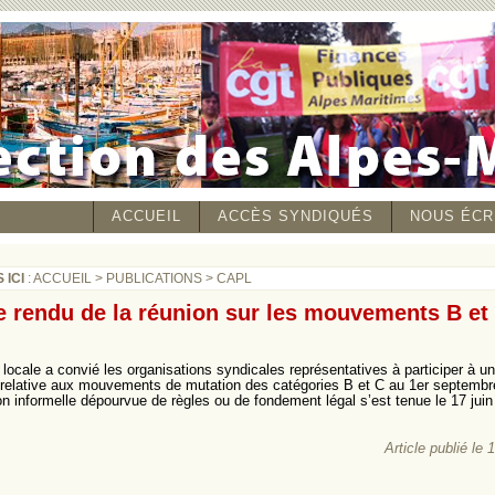
ACCUEIL
ACCÈS SYNDIQUÉS
NOUS ÉCR
 ICI
:
ACCUEIL
>
PUBLICATIONS
>
CAPL
 rendu de la réunion sur les mouvements B et
n locale a convié les organisations syndicales représentatives à participer à u
 relative aux mouvements de mutation des catégories B et C au 1er septembr
on informelle dépourvue de règles ou de fondement légal s’est tenue le 17 jui
Article publié le 