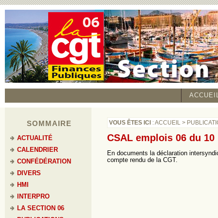
ACCUEI
SOMMAIRE
VOUS ÊTES ICI
:
ACCUEIL
>
PUBLICAT
CSAL emplois 06 du 10
ACTUALITÉ
CALENDRIER
En documents la déclaration intersyndic
compte rendu de la CGT.
CONFÉDÉRATION
DIVERS
HMI
INTERPRO
LA SECTION 06